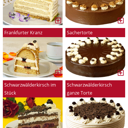
Frankfurter Kranz
Sachertorte
Schwarzwälderkirsch im
Schwarzwälderkirsch
Stück
ganze Torte